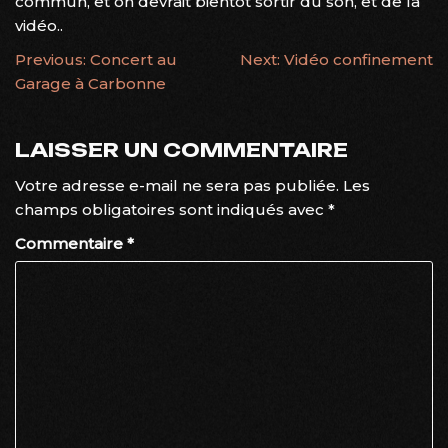
commun, et on devrait bientôt sortir du son, et de la
vidéo..
NAVIGATION
Previous:
Concert au
Next:
Vidéo confinement
Garage à Carbonne
DE
L’ARTICLE
LAISSER UN COMMENTAIRE
Votre adresse e-mail ne sera pas publiée.
Les
champs obligatoires sont indiqués avec
*
Commentaire
*