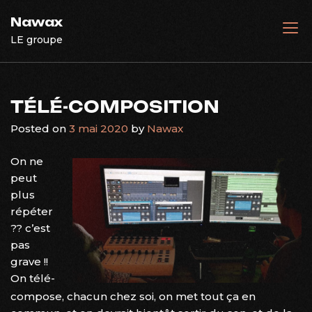
Skip
Nawax
to
LE groupe
content
TÉLÉ-COMPOSITION
Posted on
3 mai 2020
by
Nawax
On ne
peut
plus
répéter
?? c’est
pas
grave !!
On télé-
compose, chacun chez soi, on met tout ça en